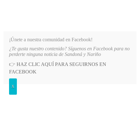
INFORMATIVO DEL GUAICO
Noticias de Nariño: política, cultura, deportes y más
¡Únete a nuestra comunidad en Facebook!
¿Te gusta nuestro contenido? Síguenos en Facebook para no
L REINADO DEPARTAMENTAL
LO MÁS RECIENTE
2026-08-09
ALCALDÍA DE ALBÁN ES
perderte ninguna noticia de Sandoná y Nariño
👉
HAZ CLIC AQUÍ PARA SEGUIRNOS EN
POSTED
SERVICIOS PÚBLICOS
FACEBOOK
IN
Empopasto inicia trabajos para
X
rehabilitar red de acueducto tras
emergencia
VIERNES, 29 MARZO, 2024
LEAVE A COMMENT