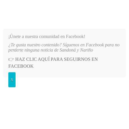
INFORMATIVO DEL GUAICO
Noticias de Nariño: política, cultura, deportes y más
¡Únete a nuestra comunidad en Facebook!
¿Te gusta nuestro contenido? Síguenos en Facebook para no
LLONARIA DEUDA
LO MÁS RECIENTE
2026-08-07
AUTORIDADES OFRECEN RECOMPENSA
perderte ninguna noticia de Sandoná y Nariño
👉
HAZ CLIC AQUÍ PARA SEGUIRNOS EN
POSTED
DEPORTES
FACEBOOK
IN
Fordesan Sandoná fue subcampeón
X
de la Copa Oro en el Festival
Internacional de Fútbol de Ipiales
LUNES, 6 JULIO, 2026
LEAVE A COMMENT