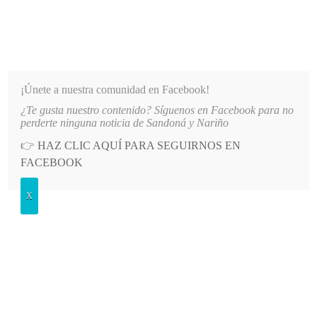
INFORMATIVO DEL GUAICO
Noticias de Nariño: política, cultura, deportes y más
¡Únete a nuestra comunidad en Facebook!
¿Te gusta nuestro contenido? Síguenos en Facebook para no
S DE LOS TRANSPORTADORES DE SANDONÁ
LO MÁS RECIENTE
2026-08-08
ENTREGAN 
perderte ninguna noticia de Sandoná y Nariño
👉
HAZ CLIC AQUÍ PARA SEGUIRNOS EN
POSTED
POLÍTICA
FACEBOOK
IN
Gobierno denuncia irregularidades
X
en votación del Senado que negó la
Consulta Popular
MIÉRCOLES, 14 MAYO, 2025
LEAVE A COMMENT