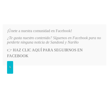
INFORMATIVO DEL GUAICO
Noticias de Nariño: política, cultura, deportes y más
¡Únete a nuestra comunidad en Facebook!
¿Te gusta nuestro contenido? Síguenos en Facebook para no
O PRINCIPAL DE LA IE SANTO TOMÁS DE AQUINO
LO MÁS RECIENTE
2026-08-06
AUT
perderte ninguna noticia de Sandoná y Nariño
👉
HAZ CLIC AQUÍ PARA SEGUIRNOS EN
POSTED
DEPORTES
FACEBOOK
IN
Guaicosos y Taller Amigo de su
X
Auto por el título
VIERNES, 29 JULIO, 2022
LEAVE A COMMENT