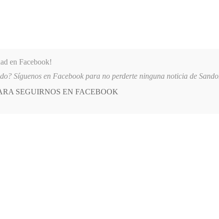
dad en Facebook!
ido? Síguenos en Facebook para no perderte ninguna noticia de Sand
PARA SEGUIRNOS EN FACEBOOK
 más
APÓYANOS
AST
QUIENES SOMOS
OBERNADOR DESTACA AVANCES EN PAZ, EDUCACIÓN E INFRAESTRUCTURA
E
POSTED
GENERALES
IN
 juegos franciscanos
IL, 2013
LEAVE A COMMENT