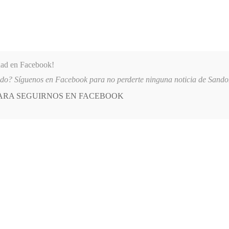
dad en Facebook!
ido? Síguenos en Facebook para no perderte ninguna noticia de Sand
PARA SEGUIRNOS EN FACEBOOK
 más
APÓYANOS
AST
QUIENES SOMOS
-09
ALCALDÍA DE ALBÁN ESTABLECE MEDIDAS DE SEGURIDAD Y TOQUE
E
POSTED
OPINIÓN
IN
ano de Trump
O, 2026
LEAVE A COMMENT