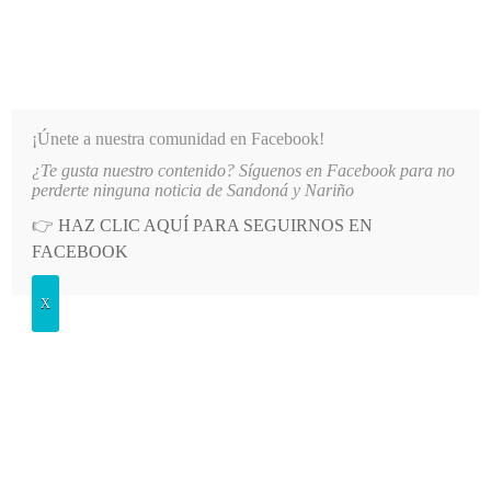
INFORMATIVO DEL GUAICO
Noticias de Nariño: política, cultura, deportes y más
¡Únete a nuestra comunidad en Facebook!
¿Te gusta nuestro contenido? Síguenos en Facebook para no
IDADES DE NARIÑO
LO MÁS RECIENTE
2026-08-07
HOSPITAL SAN ANDRÉS DE TUMAC
perderte ninguna noticia de Sandoná y Nariño
👉
HAZ CLIC AQUÍ PARA SEGUIRNOS EN
POSTED
GENERALES
FACEBOOK
IN
Las notas más visitadas durante el
X
mes de junio
LUNES, 1 JULIO, 2013
LEAVE A COMMENT
Spread the love
La explosión de un