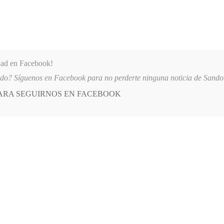
dad en Facebook!
ido? Síguenos en Facebook para no perderte ninguna noticia de Sand
PARA SEGUIRNOS EN FACEBOOK
 más
APÓYANOS
AST
QUIENES SOMOS
TOS EN COMFAMILIAR NARIÑO
2026-08-05
EUCARISTÍA POR LA 
POSTED
OPINIÓN
IN
Liderazgo
Rep
RO, 2025
LEAVE A COMMENT
de