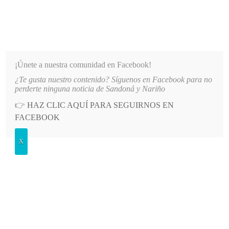
INFORMATIVO DEL GUAICO
Noticias de Nariño: política, cultura, deportes y más
¡Únete a nuestra comunidad en Facebook!
¿Te gusta nuestro contenido? Síguenos en Facebook para no
NFRAESTRUCTURA DURANTE LOS 122 AÑOS DE NARIÑO
LO MÁS RECIENTE
2026-08-06
perderte ninguna noticia de Sandoná y Nariño
👉
HAZ CLIC AQUÍ PARA SEGUIRNOS EN
POSTED
OPINIÓN
FACEBOOK
IN
Los caleños sin brújula
X
VIERNES, 21 ABRIL, 2023
LEAVE A COMMENT