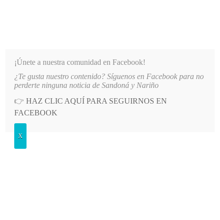
INFORMATIVO DEL GUAICO
Noticias de Nariño: política, cultura, deportes y más
¡Únete a nuestra comunidad en Facebook!
¿Te gusta nuestro contenido? Síguenos en Facebook para no
 UN GIRO EN SEGURIDAD Y ECONOMÍA
LO MÁS RECIENTE
2026-08-07
OBISPO DE PA
perderte ninguna noticia de Sandoná y Nariño
👉
HAZ CLIC AQUÍ PARA SEGUIRNOS EN
POSTED
SALUD
FACEBOOK
IN
Más de 2 mil líderes graduados en
X
control de tabaco
SÁBADO, 4 JUNIO, 2022
LEAVE A COMMENT