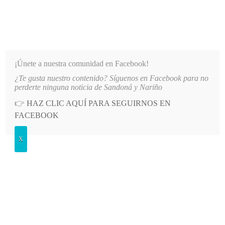
INFORMATIVO DEL GUAICO
Noticias de Nariño: política, cultura, deportes y más
¡Únete a nuestra comunidad en Facebook!
¿Te gusta nuestro contenido? Síguenos en Facebook para no
AL REINADO DEPARTAMENTAL
LO MÁS RECIENTE
2026-08-09
ALCALDÍA DE ALBÁN ES
perderte ninguna noticia de Sandoná y Nariño
👉
HAZ CLIC AQUÍ PARA SEGUIRNOS EN
POSTED
GENERALES
FACEBOOK
IN
Mineducación Parody: ¿gobernando
X
para las tribunas?
SÁBADO, 28 MARZO, 2015
LEAVE A COMMENT
Spread the love
Desde Nod