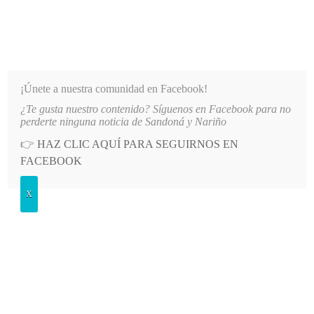
INFORMATIVO DEL GUAICO
Noticias de Nariño: política, cultura, deportes y más
¡Únete a nuestra comunidad en Facebook!
¿Te gusta nuestro contenido? Síguenos en Facebook para no
 150 VEHÍCULOS PARTICIPARON EN EL INICIO DE LAS FIESTAS DE LOS 
LO MÁS RECIENTE
perderte ninguna noticia de Sandoná y Nariño
👉
HAZ CLIC AQUÍ PARA SEGUIRNOS EN
POSTED
GENERALES
FACEBOOK
IN
Niño nariñense participará en el
X
programa La Voz Kids
JUEVES, 1 MARZO, 2018
LEAVE A COMMENT
Spread the love