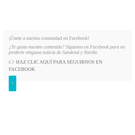
INFORMATIVO DEL GUAICO
Noticias de Nariño: política, cultura, deportes y más
¡Únete a nuestra comunidad en Facebook!
¿Te gusta nuestro contenido? Síguenos en Facebook para no
DE TUMACO SUSPENDE INDEFINIDAMENTE SERVICIOS A AFILIADOS DE E
LO MÁS RECIENTE
perderte ninguna noticia de Sandoná y Nariño
👉
HAZ CLIC AQUÍ PARA SEGUIRNOS EN
POSTED
GENERALES
FACEBOOK
IN
Normal San Carlos de La Unión
X
gana premio
VIERNES, 16 JULIO, 2010
LEAVE A COMMENT
Spread the love
El proyecto “Plantas alimenticias-medicinales” de la