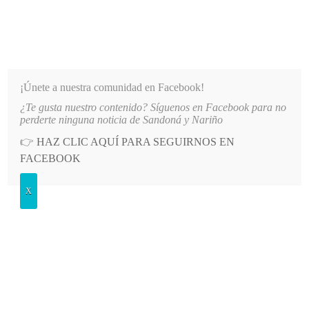
INFORMATIVO DEL GUAICO
Noticias de Nariño: política, cultura, deportes y más
¡Únete a nuestra comunidad en Facebook!
¿Te gusta nuestro contenido? Síguenos en Facebook para no
DE NARIÑO
LO MÁS RECIENTE
2026-08-07
HOSPITAL SAN ANDRÉS DE TUMACO SUSPE
perderte ninguna noticia de Sandoná y Nariño
👉
HAZ CLIC AQUÍ PARA SEGUIRNOS EN
POSTED
GENERALES
FACEBOOK
IN
Participa en mesas de la cadena
X
productiva de la caña panelera
LUNES, 23 SEPTIEMBRE, 2013
1 COMMENT
Spread the love
El líder gremial sandoneño