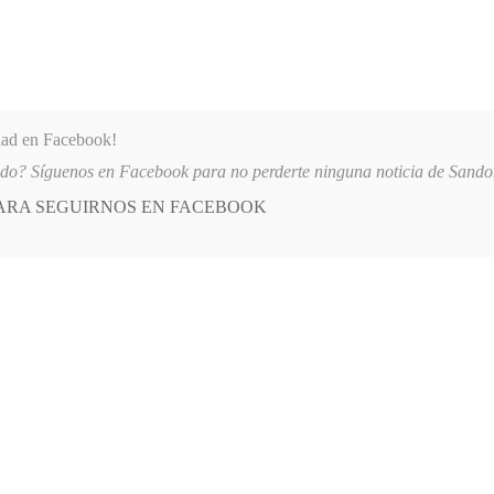
dad en Facebook!
ido? Síguenos en Facebook para no perderte ninguna noticia de Sand
PARA SEGUIRNOS EN FACEBOOK
 más
APÓYANOS
AST
QUIENES SOMOS
 AQUINO
2026-08-06
AUTORIDADES REFUERZAN MEDIDAS DE SEGU
E
POSTED
GENERALES
IN
erdió con Águilas
RE, 2017
LEAVE A COMMENT