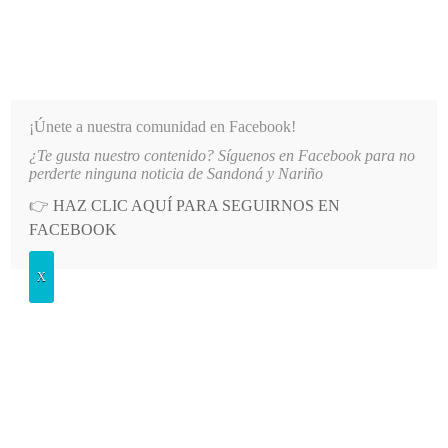
INFORMATIVO DEL GUAICO
Noticias de Nariño: política, cultura, deportes y más
¡Únete a nuestra comunidad en Facebook!
¿Te gusta nuestro contenido? Síguenos en Facebook para no
ENIR HECHOS QUE AFECTEN LA SEGURIDAD EN NARIÑO
LO MÁS RECIENTE
2026-08-0
perderte ninguna noticia de Sandoná y Nariño
👉
HAZ CLIC AQUÍ PARA SEGUIRNOS EN
POSTED
POLÍTICA
FACEBOOK
IN
Pasto tendrá centro de
X
convenciones: firman memorando
para su construcción
SÁBADO, 16 NOVIEMBRE, 2024
LEAVE A COMMENT