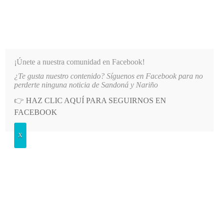
INFORMATIVO DEL GUAICO
Noticias de Nariño: política, cultura, deportes y más
¡Únete a nuestra comunidad en Facebook!
¿Te gusta nuestro contenido? Síguenos en Facebook para no
IENTO DE AGUA EN EL SECTOR EL SOCORRO DE SANDONÁ
LO MÁS RECIENTE
2026-
perderte ninguna noticia de Sandoná y Nariño
👉
HAZ CLIC AQUÍ PARA SEGUIRNOS EN
POSTED
GENERALES
FACEBOOK
IN
Peregrinación continúa en la
X
parroquia del Sagrado Corazón de
Jesús
JUEVES, 30 MAYO, 2013
LEAVE A COMMENT
Spread the love