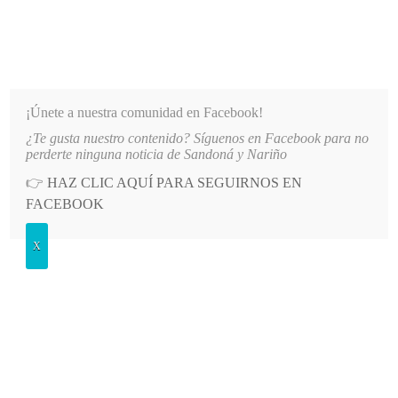
INFORMATIVO DEL GUAICO
Noticias de Nariño: política, cultura, deportes y más
¡Únete a nuestra comunidad en Facebook!
¿Te gusta nuestro contenido? Síguenos en Facebook para no
 CONSUMO DIRECTO TRAS MEDIDAS SANITARIAS DEL IDSN
LO MÁS RECIENTE
2026-08-
perderte ninguna noticia de Sandoná y Nariño
👉
HAZ CLIC AQUÍ PARA SEGUIRNOS EN
POSTED
ECONOMÍA
FACEBOOK
IN
Periodistas internacionales destacan
X
la hospitalidad, gastronomía y
paisajes de Sandoná
MIÉRCOLES, 3 SEPTIEMBRE, 2025
LEAVE A COMMENT