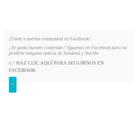
INFORMATIVO DEL GUAICO
Noticias de Nariño: política, cultura, deportes y más
¡Únete a nuestra comunidad en Facebook!
¿Te gusta nuestro contenido? Síguenos en Facebook para no
N GABINETE PERIPATÉTICO
LO MÁS RECIENTE
2026-08-06
ADULTO MAYOR FALLECIÓ
perderte ninguna noticia de Sandoná y Nariño
👉
HAZ CLIC AQUÍ PARA SEGUIRNOS EN
POSTED
CULTURA
FACEBOOK
IN
Poema “Luto”
X
DOMINGO, 7 ENERO, 2024
LEAVE A COMMENT
Spread the love
El escritor Alejandro García Gómez compartió el poema
“Luto”, del libro “Transparencias”, publicado en Medellín en