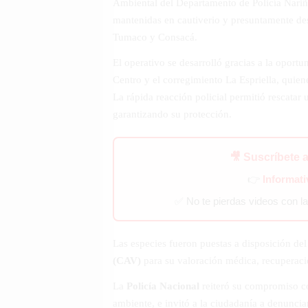
Ambiental del Departamento de Policía Nariño
mantenidas en cautiverio y presuntamente des
Tumaco y Consacá.
El operativo se desarrolló gracias a la oport
Centro y el corregimiento La Espriella, quiene
La rápida reacción policial permitió rescatar
garantizando su protección.
🎥 Suscríbete 
👉
Informat
✅ No te pierdas videos con l
Las especies fueron puestas a disposición de
(CAV)
para su valoración médica, recuperación
La
Policía Nacional
reiteró su compromiso co
ambiente, e invitó a la ciudadanía a denuncia