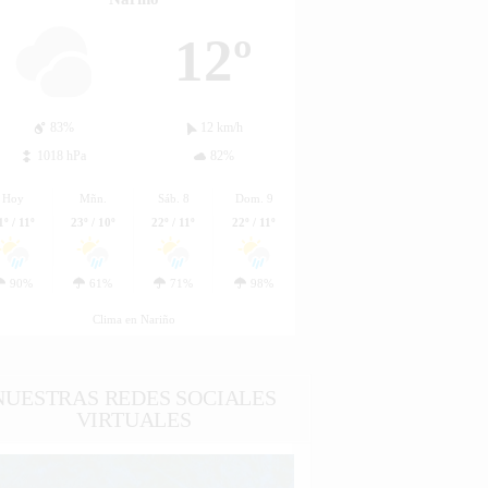
12º
83%
12 km/h
1018 hPa
82%
Hoy
Mñn.
Sáb. 8
Dom. 9
1º / 11º
23º / 10º
22º / 11º
22º / 11º
90%
61%
71%
98%
Clima en Nariño
NUESTRAS REDES SOCIALES
VIRTUALES