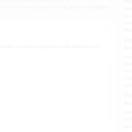
zar la permanencia escolar en Nariño
de la vía Circunvalar Galeras entre Sandoná y Santa Bárbara →
Las
tuv
Fest
blicada.
Los campos obligatorios están marcados con
*
2026
El 
con
Col
repr
2026
El 
obt