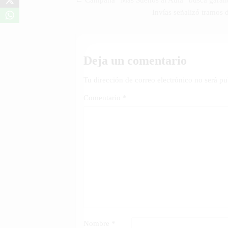
Navegación
← Campaña “Más Sueños al Aula” busca garanti
de
Invías señalizó tramos 
entradas
Deja un comentario
Tu dirección de correo electrónico no será pu
Comentario
*
Nombre
*