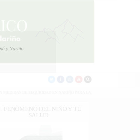
oná y Nariño
DAD EN NARIÑO PARA LA JORNADA DEL 7 DE AGOSTO
2026-08-06
L FENÓMENO DEL NIÑO Y TU
SALUD