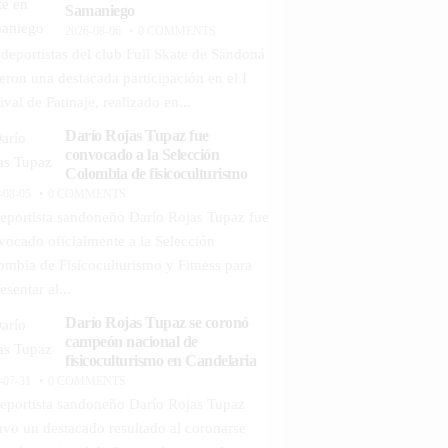
Samaniego
2026-08-06
0 COMMENTS
 deportistas del club Full Skate de Sandoná
ieron una destacada participación en el I
ival de Patinaje, realizado en...
Darío Rojas Tupaz fue
convocado a la Selección
Colombia de fisicoculturismo
-08-05
0 COMMENTS
deportista sandoneño Darío Rojas Tupaz fue
vocado oficialmente a la Selección
ombia de Fisicoculturismo y Fitness para
esentar al...
Darío Rojas Tupaz se coronó
campeón nacional de
fisicoculturismo en Candelaria
-07-31
0 COMMENTS
deportista sandoneño Darío Rojas Tupaz
uvo un destacado resultado al coronarse