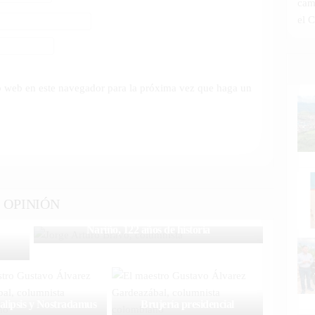
cam
el 
io web en este navegador para la próxima vez que haga un
OPINIÓN
Nariño, 122 años de historia
alipsis y Nostradamus
Brujería presidencial