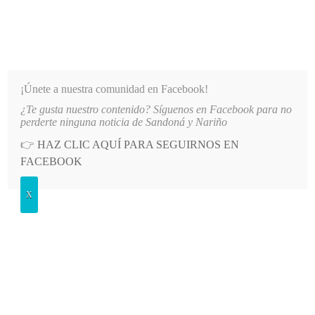
INFORMATIVO DEL GUAICO
Noticias de Nariño: política, cultura, deportes y más
¡Únete a nuestra comunidad en Facebook!
¿Te gusta nuestro contenido? Síguenos en Facebook para no
O
LO MÁS RECIENTE
2026-08-07
HOSPITAL SAN ANDRÉS DE TUMACO SUSPENDE INDE
perderte ninguna noticia de Sandoná y Nariño
👉
HAZ CLIC AQUÍ PARA SEGUIRNOS EN
POSTED
POLÍTICA
FACEBOOK
IN
Reforzarán controles en la frontera
X
con Ecuador
SÁBADO, 14 MARZO, 2020
LEAVE A COMMENT