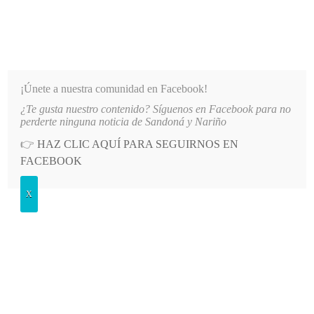
INFORMATIVO DEL GUAICO
Noticias de Nariño: política, cultura, deportes y más
¡Únete a nuestra comunidad en Facebook!
¿Te gusta nuestro contenido? Síguenos en Facebook para no
TO DE AGUA EN EL SECTOR EL SOCORRO DE SANDONÁ
LO MÁS RECIENTE
2026-08-06
perderte ninguna noticia de Sandoná y Nariño
👉
HAZ CLIC AQUÍ PARA SEGUIRNOS EN
POSTED
GENERALES
FACEBOOK
IN
Reiniciaron grupo de alcohólicos
X
anónimos
LUNES, 2 MARZO, 2015
LEAVE A COMMENT
Spread the love