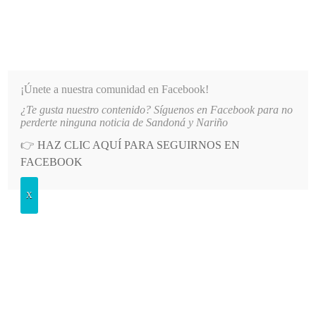
INFORMATIVO DEL GUAICO
Noticias de Nariño: política, cultura, deportes y más
¡Únete a nuestra comunidad en Facebook!
¿Te gusta nuestro contenido? Síguenos en Facebook para no
NIDADES DE NARIÑO
LO MÁS RECIENTE
2026-08-07
HOSPITAL SAN ANDRÉS DE TUMA
perderte ninguna noticia de Sandoná y Nariño
👉
HAZ CLIC AQUÍ PARA SEGUIRNOS EN
POSTED
GENERALES
FACEBOOK
IN
Reunión colonia sandoneña
X
residente en Pasto
MARTES, 11 AGOSTO, 2015
LEAVE A COMMENT
Spread the love
Con el fin de