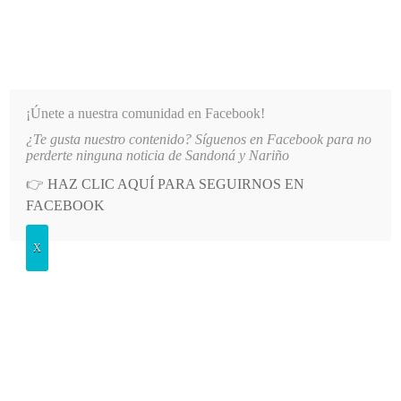
INFORMATIVO DEL GUAICO
Noticias de Nariño: política, cultura, deportes y más
¡Únete a nuestra comunidad en Facebook!
¿Te gusta nuestro contenido? Síguenos en Facebook para no
TIO PRINCIPAL DE LA IE SANTO TOMÁS DE AQUINO
LO MÁS RECIENTE
2026-08-06
A
perderte ninguna noticia de Sandoná y Nariño
👉
HAZ CLIC AQUÍ PARA SEGUIRNOS EN
POSTED
POLÍTICA
FACEBOOK
IN
Reunión para tratar tema de
X
adecuación de vía Sandoná –
Ancuya
JUEVES, 28 ENERO, 2021
LEAVE A COMMENT