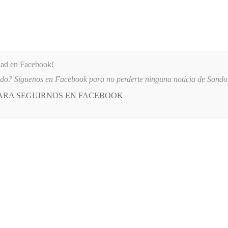
dad en Facebook!
ido? Síguenos en Facebook para no perderte ninguna noticia de Sand
PARA SEGUIRNOS EN FACEBOOK
 más
APÓYANOS
AST
QUIENES SOMOS
TAL SAN ANDRÉS DE TUMACO SUSPENDE INDEFINIDAMENTE SERVICIOS A
E
POSTED
GENERALES
IN
 ganó en Nariño
AYO, 2014
LEAVE A COMMENT