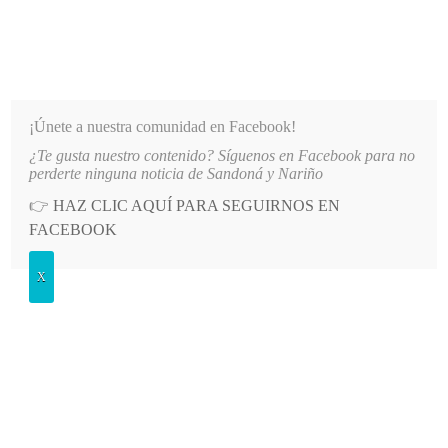
INFORMATIVO DEL GUAICO
Noticias de Nariño: política, cultura, deportes y más
¡Únete a nuestra comunidad en Facebook!
¿Te gusta nuestro contenido? Síguenos en Facebook para no
ES DE NARIÑO
LO MÁS RECIENTE
2026-08-07
HOSPITAL SAN ANDRÉS DE TUMACO SU
perderte ninguna noticia de Sandoná y Nariño
👉
HAZ CLIC AQUÍ PARA SEGUIRNOS EN
POSTED
DEPORTES
FACEBOOK
IN
Solicita que familias afectadas
X
puedan tomar decisiones
MARTES, 9 ABRIL, 2019
LEAVE A COMMENT
Spread the love