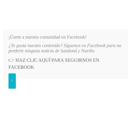
INFORMATIVO DEL GUAICO
Noticias de Nariño: política, cultura, deportes y más
¡Únete a nuestra comunidad en Facebook!
¿Te gusta nuestro contenido? Síguenos en Facebook para no
LO MÁS RECIENTE
2026-08-08
MÁS DE 150 VEHÍCULOS PARTICIPARON EN EL INICIO D
perderte ninguna noticia de Sandoná y Nariño
👉
HAZ CLIC AQUÍ PARA SEGUIRNOS EN
POSTED
GENERALES
FACEBOOK
IN
Suspendieron el alumbrado público
X
JUEVES, 25 FEBRERO, 2016
LEAVE A COMMENT
Spread the love