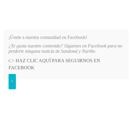
INFORMATIVO DEL GUAICO
Noticias de Nariño: política, cultura, deportes y más
¡Únete a nuestra comunidad en Facebook!
¿Te gusta nuestro contenido? Síguenos en Facebook para no
CIOS A AFILIADOS DE EMSSANAR POR MILLONARIA DEUDA
LO MÁS RECIENTE
2026-0
perderte ninguna noticia de Sandoná y Nariño
👉
HAZ CLIC AQUÍ PARA SEGUIRNOS EN
Etiqueta:
orgullo
FACEBOOK
X