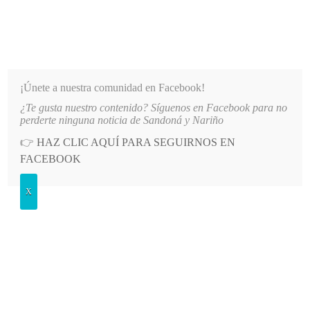
INFORMATIVO DEL GUAICO
Noticias de Nariño: política, cultura, deportes y más
¡Únete a nuestra comunidad en Facebook!
¿Te gusta nuestro contenido? Síguenos en Facebook para no
 DE AGUA EN EL SECTOR EL SOCORRO DE SANDONÁ
LO MÁS RECIENTE
2026-08-06
perderte ninguna noticia de Sandoná y Nariño
👉
HAZ CLIC AQUÍ PARA SEGUIRNOS EN
POSTED
GENERALES
FACEBOOK
IN
Válida promocional de
X
motovelocidad se corrió en Ancuya
LUNES, 6 JULIO, 2015
LEAVE A COMMENT
Spread the love