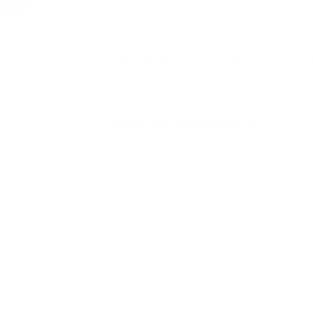
en Sandoná
celular
Navegación
← Aplazado cierre de inscripciones de concurs
de
entradas
Deja un comentario
Tu dirección de correo electrónico no será pu
Comentario
*