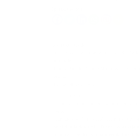
Spread the love
Los habitantes del
municipio de La Unión, al norte de Nariño
le
homenaje
al poeta Aurelio Arturo Martínez
este vierne
Festival
Internacional de Poesía.
El secretario de la
Casa de la Cultura Edison Joaquín Botina in
evento
organizado por la Dirección Administrativa d
con el desfile desde “La Fuente homenaje A
en donde se realizará una ofrenda floral, h