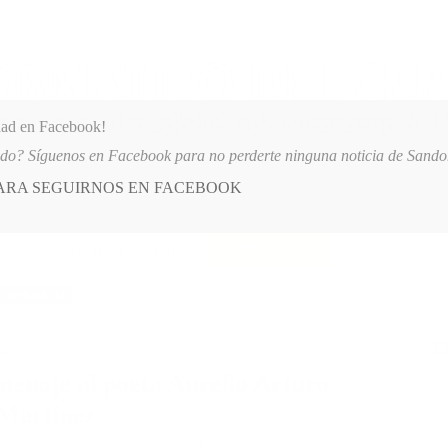
dad en Facebook!
ido? Síguenos en Facebook para no perderte ninguna noticia de Sand
PARA SEGUIRNOS EN FACEBOOK
 más
APÓYANOS
AST
QUIENES SOMOS
SPITAL SAN ANDRÉS DE TUMACO SUSPENDE INDEFINIDAMENTE SERVICIO
E
POSTED
GENERALES
IN
enaje al poeta Aurelio Arturo
Martínez
MBRE, 2015
LEAVE A COMMENT