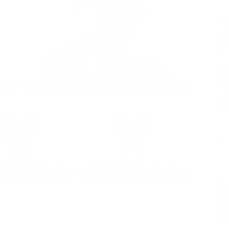
Nariño, 122 años de historia
alipsis y Nostradamus
Brujería presidencial