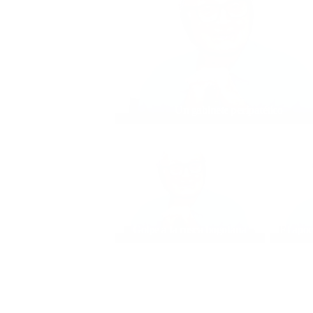
Un gabinete peripatético
Golpe a la rosca bogotana
El apoc