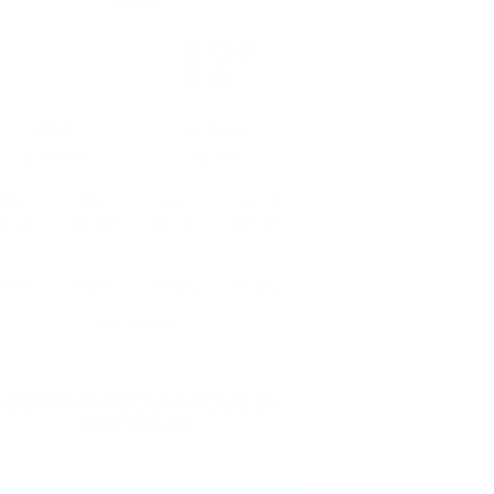
12º
91%
13 km/h
1017 hPa
16%
Hoy
Mñn.
Dom. 9
Lun. 10
3º / 10º
23º / 12º
22º / 11º
22º / 11º
68%
86%
100%
66%
Clima en Nariño
NUESTRAS REDES SOCIALES
VIRTUALES