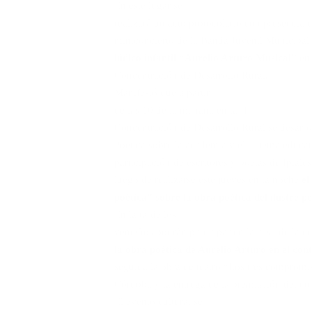
En este lugar se
realizará un acto protocolario con presencia d
miniconcierto de la Banda Juvenil Municipal
lúdico infantil “Aurelio Arturo Musical”
en 
Concentración de Desarrollo Rural.
Manifestó que a partir
de las 10 de la mañana en la IE
Concentración de Desarrollo Rural se desarro
Poética sobre la academia y el sistema educa
participación de escritores y poetas de Ipiale
luego de realizarse este jueves en la noche
el
poética” sobre la obra poética del ilustre 
En la tarde los
venteños podrán participar en la casa de la c
la obra poética de Aurelio Arturo en el con
seguida la obra de teatro “Los tres compromis
Córdoba y la entrega de la premiación del co
El evento cultural se