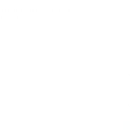
de la tarde en el parque Mariscal
s de Pasto, Los Ajices de Sandoná, Los
e la Unión
y alternarán unos grupos
 La Unión Nariño el 22 de febrero de
e de 1974.
2
o Martínez