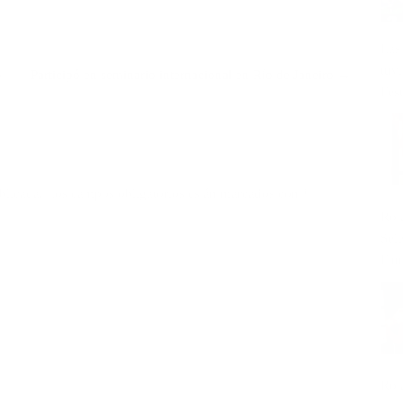
Las
tuv
o
Participó en seminario internacional en Río de Janeiro →
Fest
blicada.
Los campos obligatorios están marcados con
*
Roj
Sel
Fitn
Roj