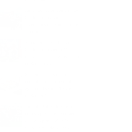
Juntas de acción comunal de
Sandoná recibirán
inversiones del Ministerio del
Interior
Patinadoras de Full Skate
Sandoná obtuvieron 16
medallas en festival realizado
en Samaniego
Suspenden construcción
cerca de un nacimiento de
agua en el sector El Socorro
de Sandoná
Junta de Padres de Familia
entregó proyecto de cubierta
del patio principal de la IE
Santo Tomás de Aquino