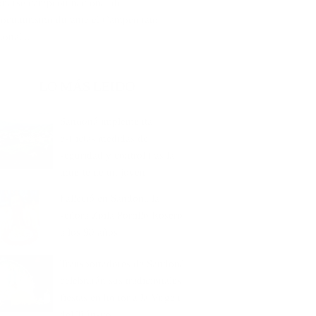
onarse campeón nacional de
icoculturismo durante el Campeonato
ional...
LO MÁS LEIDO
Sandoná implementa
estrictas medidas de
seguridad y control tras la
muerte de un joven
Falleció en Sandoná la
señora Zoila Portillo Rosero
a los 90 años
Transportadores de Sandoná
celebrarán sus tradicionales
fiestas en honor a la Virgen
del Tránsito