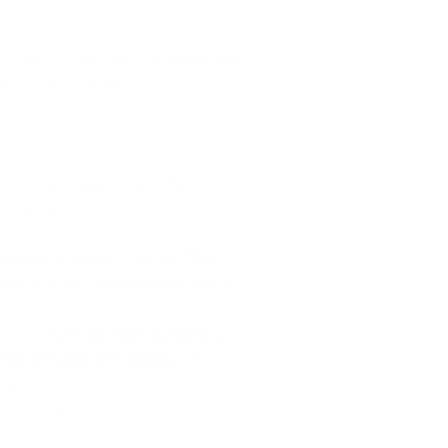
e las autoridades locales y un
 y al mismo se desarrollará un
concierto
la Institución Educativa
llará la segunda parte de la Morada
tivo colombiano con la
s, Pasto, Cali y del Putumayo,
 conversatorio denominado “Morada
personaje nacido en La Unión Nariño
.
ultura en
la tercera morada poética
texto de la paz de Colombia
, en
os” dirigida por el profesor Mario
ncurso de poesía.