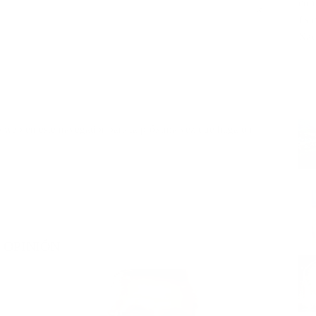
cor
fis
Nac
io web en este navegador para la próxima vez que haga un
OPINIÓN