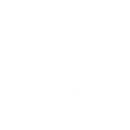
cierra con un encuentro artístico desde las 6 
Sucre
con la presentación de Raíces Andina
Venteños de Oro y Los Alegres del Trébol d
dancísticos de la localidad.
El ilustre poeta
colombiano Aurelio Arturo Martínez nació en
1906 y falleció en Bogotá el 24 de noviembr
Notas relacionadas:
Aniversario del natalicio de Aurelio Artur
Reminiscencia de Aurelio Arturo
Spread the love
📢 Síguenos para más información:
👉
Haz clic para seguirnos en Facebook