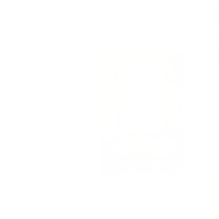
 rendirán este viernes un
s con la realización del II
formó que la programación del
e cultura de Nariño
comienza
urelio Arturo”,
asta el Parque Mariscal Sucre
.