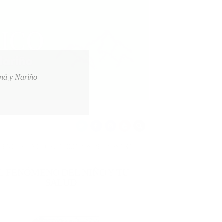
oná y Nariño
S A AFILIADOS DE EMSSANAR POR MILLONARIA DEUDA
2026-08-07
L FENÓMENO DEL NIÑO Y TU
SALUD