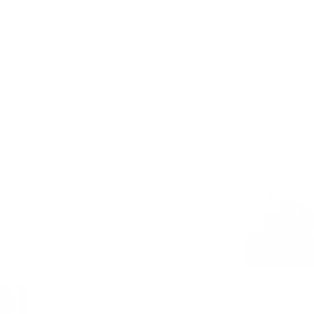
👉
Únete a nuestro Canal de WhatsApp
✅ No te pierdas las noticias de Nariño y C
Tagged
Cultura
,
homenaje
,
La Unión
,
Nar
Author:
Admin
Artículos relacionados
Encuentro municipal del
Entregó oficios por
adulto mayor se cumplió
de cobertura de te