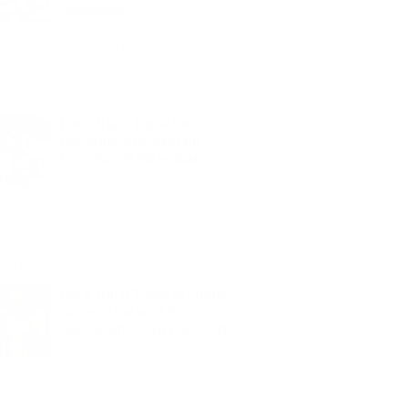
Samaniego
2026-08-06
0 COMMENTS
 deportistas del club Full Skate de Sandoná
ieron una destacada participación en el I
ival de Patinaje, realizado en...
Darío Rojas Tupaz fue
convocado a la Selección
Colombia de fisicoculturismo
2026-08-05
0 COMMENTS
El deportista sandoneño Darío
as Tupaz fue convocado oficialmente a la
ección Colombia de Fisicoculturismo y
ess para representar al...
Darío Rojas Tupaz se coronó
campeón nacional de
fisicoculturismo en Candelaria
2026-07-31
0 COMMENTS
El deportista sandoneño Darío
as Tupaz obtuvo un destacado resultado al