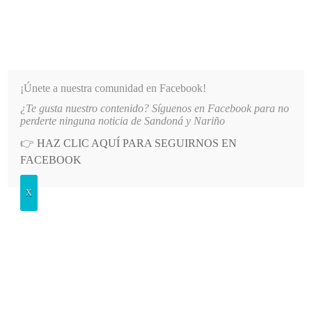
INFORMATIVO DEL GUAICO
Noticias de Nariño: política, cultura, deportes y más
¡Únete a nuestra comunidad en Facebook!
¿Te gusta nuestro contenido? Síguenos en Facebook para no
E SANDONÁ
LO MÁS RECIENTE
2026-08-06
PATINADORAS DE FULL SKATE SANDONÁ 
perderte ninguna noticia de Sandoná y Nariño
👉
HAZ CLIC AQUÍ PARA SEGUIRNOS EN
POSTED
ECONOMÍA
FACEBOOK
IN
Artesanos nariñenses en la Guía
X
Homo Faber
MIÉRCOLES, 12 OCTUBRE, 2022
LEAVE A COMMENT