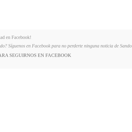
dad en Facebook!
ido? Síguenos en Facebook para no perderte ninguna noticia de Sand
PARA SEGUIRNOS EN FACEBOOK
 más
APÓYANOS
AST
QUIENES SOMOS
RTICIPARON EN EL INICIO DE LAS FIESTAS DE LOS TRANSPORTADORES D
E
POSTED
ECONOMÍA
IN
zales a Sandoná
TO, 2022
LEAVE A COMMENT