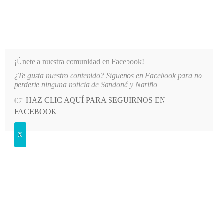
INFORMATIVO DEL GUAICO
Noticias de Nariño: política, cultura, deportes y más
¡Únete a nuestra comunidad en Facebook!
¿Te gusta nuestro contenido? Síguenos en Facebook para no
50 VEHÍCULOS PARTICIPARON EN EL INICIO DE LAS FIESTAS DE LOS TR
LO MÁS RECIENTE
perderte ninguna noticia de Sandoná y Nariño
👉
HAZ CLIC AQUÍ PARA SEGUIRNOS EN
POSTED
EDUCACIÓN
FACEBOOK
IN
Educación en Sandoná: análisis de la
X
caída en la matrícula estudiantil
MARTES, 11 FEBRERO, 2025
LEAVE A COMMENT