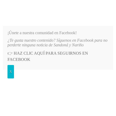
INFORMATIVO DEL GUAICO
Noticias de Nariño: política, cultura, deportes y más
¡Únete a nuestra comunidad en Facebook!
¿Te gusta nuestro contenido? Síguenos en Facebook para no
NIDAMENTE SERVICIOS A AFILIADOS DE EMSSANAR POR MILLONARIA DE
LO MÁS RECIENTE
perderte ninguna noticia de Sandoná y Nariño
👉
HAZ CLIC AQUÍ PARA SEGUIRNOS EN
POSTED
CULTURA
FACEBOOK
IN
El transporte en Ancuya
X
MARTES, 16 NOVIEMBRE, 2021
LEAVE A COMMENT