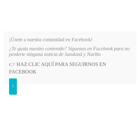
INFORMATIVO DEL GUAICO
Noticias de Nariño: política, cultura, deportes y más
¡Únete a nuestra comunidad en Facebook!
¿Te gusta nuestro contenido? Síguenos en Facebook para no
LO MÁS RECIENTE
2026-08-08
MÁS DE 150 VEHÍCULOS PARTICIPARON EN EL INICIO D
perderte ninguna noticia de Sandoná y Nariño
👉
HAZ CLIC AQUÍ PARA SEGUIRNOS EN
POSTED
DEPORTES
FACEBOOK
IN
Equipo sandoneño ganó primer
X
partido de campeonato de colonias
DOMINGO, 27 MARZO, 2022
LEAVE A COMMENT