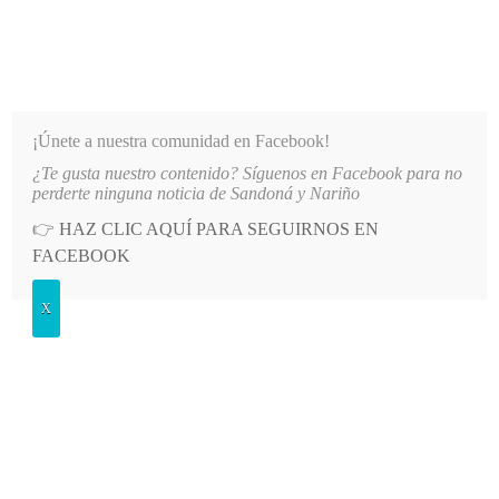
INFORMATIVO DEL GUAICO
Noticias de Nariño: política, cultura, deportes y más
¡Únete a nuestra comunidad en Facebook!
¿Te gusta nuestro contenido? Síguenos en Facebook para no
LO MÁS RECIENTE
2026-08-08
MÁS DE 150 VEHÍCULOS PARTICIPARON EN EL INICIO 
perderte ninguna noticia de Sandoná y Nariño
👉
HAZ CLIC AQUÍ PARA SEGUIRNOS EN
POSTED
GENERALES
FACEBOOK
IN
Falleció en Pasto Francisco Fidel
X
Tutistar Casas, un reconocido
músico sandoneño
LUNES, 5 JUNIO, 2023
LEAVE A COMMENT