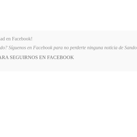
dad en Facebook!
ido? Síguenos en Facebook para no perderte ninguna noticia de Sand
PARA SEGUIRNOS EN FACEBOOK
 más
APÓYANOS
AST
QUIENES SOMOS
UINO
2026-08-06
AUTORIDADES REFUERZAN MEDIDAS DE SEGURI
E
POSTED
GENERALES
IN
 funciona Asoteve
O, 2011
LEAVE A COMMENT