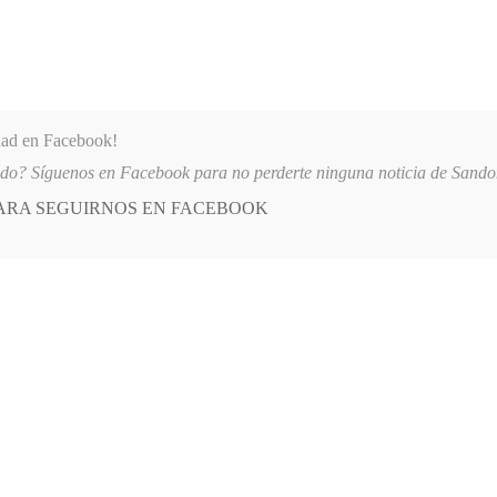
dad en Facebook!
ido? Síguenos en Facebook para no perderte ninguna noticia de Sand
PARA SEGUIRNOS EN FACEBOOK
 más
APÓYANOS
AST
QUIENES SOMOS
SPITAL SAN ANDRÉS DE TUMACO SUSPENDE INDEFINIDAMENTE SERVICIO
E
POSTED
GENERALES
IN
nos quedó grande”: CNTV
O, 2011
LEAVE A COMMENT