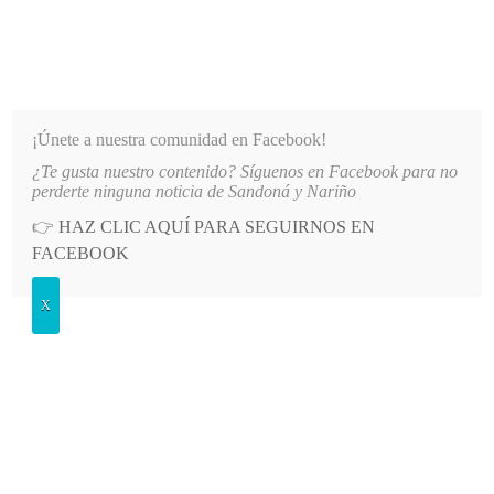
INFORMATIVO DEL GUAICO
Noticias de Nariño: política, cultura, deportes y más
¡Únete a nuestra comunidad en Facebook!
¿Te gusta nuestro contenido? Síguenos en Facebook para no
PRINCIPAL DE LA IE SANTO TOMÁS DE AQUINO
LO MÁS RECIENTE
2026-08-06
AUTOR
perderte ninguna noticia de Sandoná y Nariño
👉
HAZ CLIC AQUÍ PARA SEGUIRNOS EN
POSTED
OPINIÓN
FACEBOOK
IN
La educación aún en la encrucijada
X
y sin anuncios al frente
VIERNES, 21 ABRIL, 2023
LEAVE A COMMENT