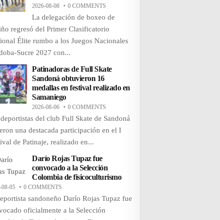
2026-08-08
0 COMMENTS
La delegación de boxeo de
iño regresó del Primer Clasificatorio
ional Élite rumbo a los Juegos Nacionales
doba-Sucre 2027 con...
Patinadoras de Full Skate
Sandoná obtuvieron 16
medallas en festival realizado en
Samaniego
2026-08-06
0 COMMENTS
 deportistas del club Full Skate de Sandoná
ieron una destacada participación en el I
ival de Patinaje, realizado en...
Darío Rojas Tupaz fue
convocado a la Selección
Colombia de fisicoculturismo
-08-05
0 COMMENTS
deportista sandoneño Darío Rojas Tupaz fue
vocado oficialmente a la Selección