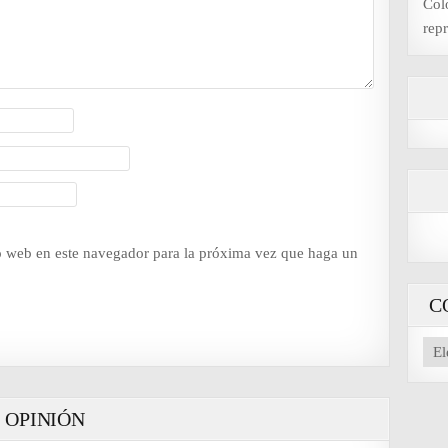
Col
repr
io web en este navegador para la próxima vez que haga un
C
CO
NU
AR
OPINIÓN