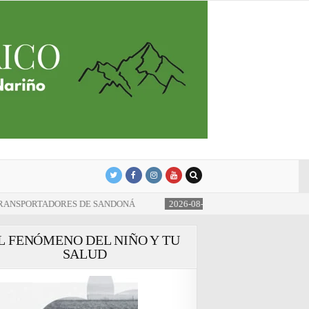
oná y Nariño
ORES DE SANDONÁ
2026-08-08
ENTREGAN 230 METROS DE PLACA 
L FENÓMENO DEL NIÑO Y TU
SALUD