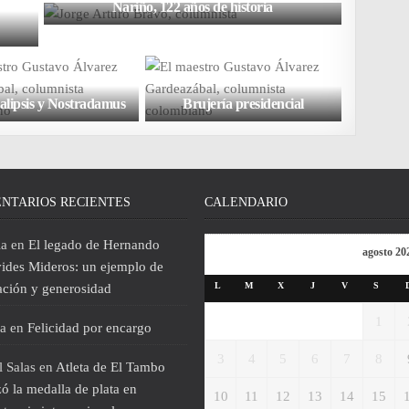
Nariño, 122 años de historia
alipsis y Nostradamus
Brujería presidencial
NTARIOS RECIENTES
CALENDARIO
ia
en
El legado de Hernando
agosto 20
ides Mideros: un ejemplo de
L
M
X
J
V
S
ación y generosidad
1
a
en
Felicidad por encargo
3
4
5
6
7
8
 Salas
en
Atleta de El Tambo
ó la medalla de plata en
10
11
12
13
14
15