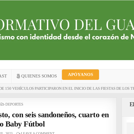
dad en Facebook!
ido? Síguenos en Facebook para no perderte ninguna noticia de Sand
PARA SEGUIRNOS EN FACEBOOK
 más
APÓYANOS
AST
QUIENES SOMOS
LOS PARTICIPARON EN EL INICIO DE LAS FIESTAS DE LOS TRANSPORTAD
E
POSTED
DEPORTES
IN
to, con seis sandoneños, cuarto en
o Baby Fútbol
L, 2023
LEAVE A COMMENT