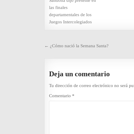
Sandoná dijo presente en
las finales
departamentales de los
Juegos Intercolegiados
Navegación
← ¿Cómo nació la Semana Santa?
de
entradas
Deja un comentario
Tu dirección de correo electrónico no será pu
Comentario
*