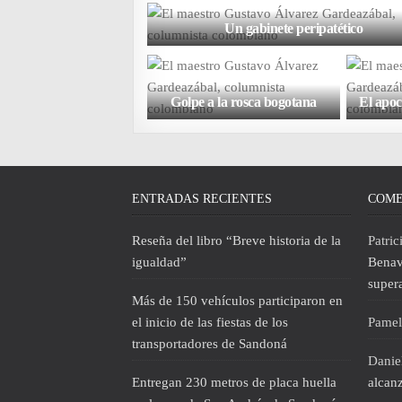
Un gabinete peripatético
Golpe a la rosca bogotana
El apoc
ENTRADAS RECIENTES
COME
Reseña del libro “Breve historia de la
Patric
igualdad”
Benav
super
Más de 150 vehículos participaron en
el inicio de las fiestas de los
Pamel
transportadores de Sandoná
Daniel
Entregan 230 metros de placa huella
alcanz