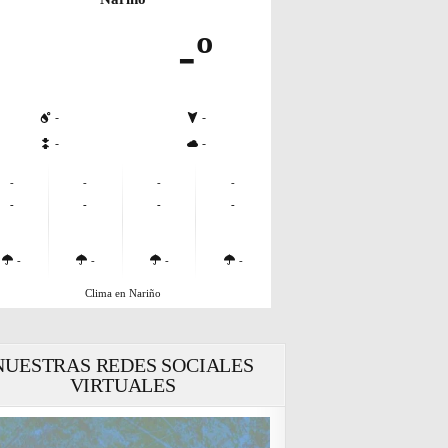
-º
-
-
-
-
-
-
-
-
-
-
-
-
-
-
-
-
Clima en Nariño
NUESTRAS REDES SOCIALES
VIRTUALES