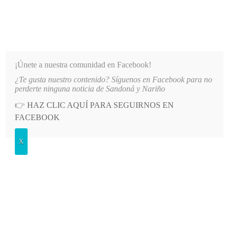
INFORMATIVO DEL GUAICO
Noticias de Nariño: política, cultura, deportes y más
¡Únete a nuestra comunidad en Facebook!
¿Te gusta nuestro contenido? Síguenos en Facebook para no
ADES DE NARIÑO
LO MÁS RECIENTE
2026-08-07
HOSPITAL SAN ANDRÉS DE TUMACO 
perderte ninguna noticia de Sandoná y Nariño
👉
HAZ CLIC AQUÍ PARA SEGUIRNOS EN
POSTED
CULTURA
FACEBOOK
IN
Nariño fortalece sus carnavales
X
como motor de identidad y
desarrollo económico
SÁBADO, 22 MARZO, 2025
LEAVE A COMMENT