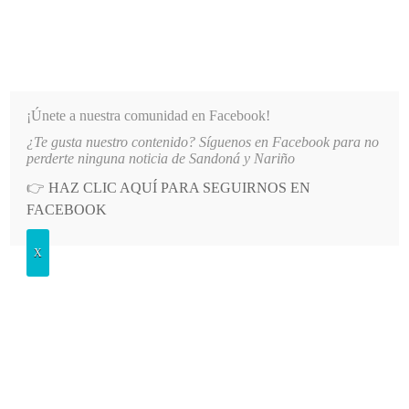
INFORMATIVO DEL GUAICO
Noticias de Nariño: política, cultura, deportes y más
¡Únete a nuestra comunidad en Facebook!
¿Te gusta nuestro contenido? Síguenos en Facebook para no
-08-08
LO MÁS RECIENTE
MÁS DE 150 VEHÍCULOS PARTICIPARON EN EL INICIO DE LAS F
perderte ninguna noticia de Sandoná y Nariño
👉
HAZ CLIC AQUÍ PARA SEGUIRNOS EN
POSTED
GENERALES
FACEBOOK
IN
Ocho personas muertas en
X
deslizamiento ocurrido en Cumbal,
Nariño
MIÉRCOLES, 27 ENERO, 2016
LEAVE A COMMENT
Spread the love