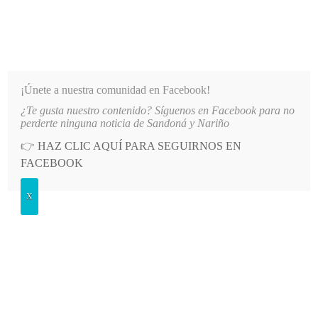
INFORMATIVO DEL GUAICO
Noticias de Nariño: política, cultura, deportes y más
¡Únete a nuestra comunidad en Facebook!
¿Te gusta nuestro contenido? Síguenos en Facebook para no
LDAD”
LO MÁS RECIENTE
2026-08-08
MÁS DE 150 VEHÍCULOS PARTICIPARON EN EL 
perderte ninguna noticia de Sandoná y Nariño
👉
HAZ CLIC AQUÍ PARA SEGUIRNOS EN
POSTED
POLÍTICA
FACEBOOK
IN
Personeros de Nariño se capacitan
X
en política pública de víctimas y
construcción de paz
MIÉRCOLES, 13 MARZO, 2024
LEAVE A COMMENT
Spread the love