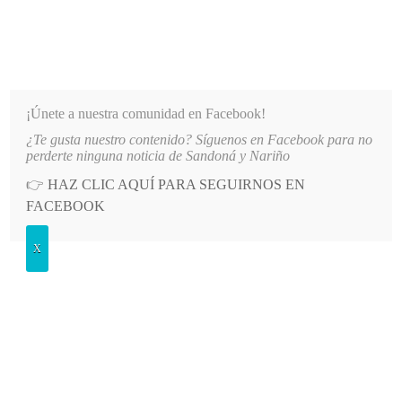
INFORMATIVO DEL GUAICO
Noticias de Nariño: política, cultura, deportes y más
¡Únete a nuestra comunidad en Facebook!
¿Te gusta nuestro contenido? Síguenos en Facebook para no
ATIO PRINCIPAL DE LA IE SANTO TOMÁS DE AQUINO
LO MÁS RECIENTE
2026-08-06
perderte ninguna noticia de Sandoná y Nariño
👉
HAZ CLIC AQUÍ PARA SEGUIRNOS EN
POSTED
GENERALES
FACEBOOK
IN
SENA certifica a 270 personas en
X
competencias laborales en Tumaco
JUEVES, 11 AGOSTO, 2011
LEAVE A COMMENT
Spread the love