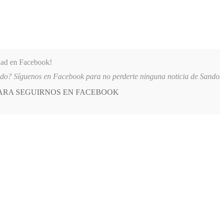
dad en Facebook!
ido? Síguenos en Facebook para no perderte ninguna noticia de Sand
PARA SEGUIRNOS EN FACEBOOK
 más
APÓYANOS
AST
QUIENES SOMOS
IPARON EN EL INICIO DE LAS FIESTAS DE LOS TRANSPORTADORES DE SA
E
POSTED
OPINIÓN
IN
crónicos educando
MBRE, 2022
LEAVE A COMMENT