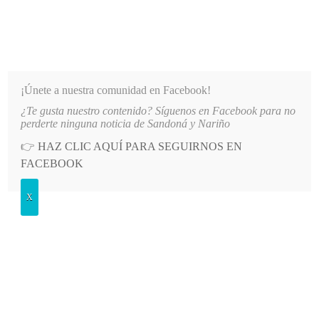
INFORMATIVO DEL GUAICO
Noticias de Nariño: política, cultura, deportes y más
¡Únete a nuestra comunidad en Facebook!
¿Te gusta nuestro contenido? Síguenos en Facebook para no
LO MÁS RECIENTE
2026-08-08
MÁS DE 150 VEHÍCULOS PARTICIPARON EN EL INICI
perderte ninguna noticia de Sandoná y Nariño
👉
HAZ CLIC AQUÍ PARA SEGUIRNOS EN
POSTED
GENERALES
FACEBOOK
IN
Abren convocatoria para apoyar a
X
niños y jovenes
MARTES, 2 AGOSTO, 2011
LEAVE A COMMENT
Spread the love
La