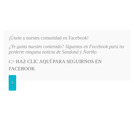
INFORMATIVO DEL GUAICO
Noticias de Nariño: política, cultura, deportes y más
¡Únete a nuestra comunidad en Facebook!
¿Te gusta nuestro contenido? Síguenos en Facebook para no
O PRINCIPAL DE LA IE SANTO TOMÁS DE AQUINO
LO MÁS RECIENTE
2026-08-06
AUT
perderte ninguna noticia de Sandoná y Nariño
👉
HAZ CLIC AQUÍ PARA SEGUIRNOS EN
POSTED
SERVICIOS PÚBLICOS
FACEBOOK
IN
Acualoma, modelo de gestión
X
comunitaria del agua
DOMINGO, 3 OCTUBRE, 2021
LEAVE A COMMENT