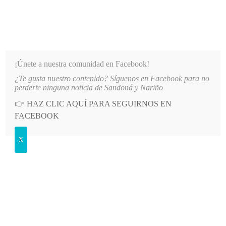
INFORMATIVO DEL GUAICO
Noticias de Nariño: política, cultura, deportes y más
¡Únete a nuestra comunidad en Facebook!
¿Te gusta nuestro contenido? Síguenos en Facebook para no
LO MÁS RECIENTE
2026-08-08
MÁS DE 150 VEHÍCULOS PARTICIPARON EN EL INICI
perderte ninguna noticia de Sandoná y Nariño
👉
HAZ CLIC AQUÍ PARA SEGUIRNOS EN
POSTED
ECONOMÍA
FACEBOOK
IN
Emprendimientos de cinco
X
municipios de Nariño se destacan en
feria Innovapaz 2025
MARTES, 1 JULIO, 2025
LEAVE A COMMENT