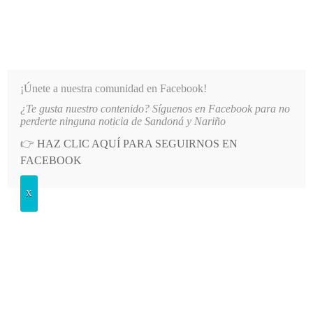
INFORMATIVO DEL GUAICO
Noticias de Nariño: política, cultura, deportes y más
¡Únete a nuestra comunidad en Facebook!
¿Te gusta nuestro contenido? Síguenos en Facebook para no
UNTO DIRECCIONAMIENTO DE CONTRATOS EN COMFAMILIAR NARIÑO
LO MÁS RECIENTE
perderte ninguna noticia de Sandoná y Nariño
👉
HAZ CLIC AQUÍ PARA SEGUIRNOS EN
POSTED
GENERALES
FACEBOOK
IN
Juan Manuel Nazmín incursionó en
X
la música bailable
LUNES, 12 AGOSTO, 2013
2 COMMENTS
Spread the love
Luego de estar