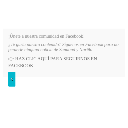
INFORMATIVO DEL GUAICO
Noticias de Nariño: política, cultura, deportes y más
¡Únete a nuestra comunidad en Facebook!
¿Te gusta nuestro contenido? Síguenos en Facebook para no
STUDIOS SUPERIORES CON EL TECNOLÓGICO DE ANTIOQUIA
LO MÁS RECIENTE
2026-
perderte ninguna noticia de Sandoná y Nariño
👉
HAZ CLIC AQUÍ PARA SEGUIRNOS EN
POSTED
GENERALES
FACEBOOK
IN
Recomiendan a población de
X
Tumaco estar alerta
VIERNES, 11 MARZO, 2011
LEAVE A COMMENT
Spread the love
En el medio